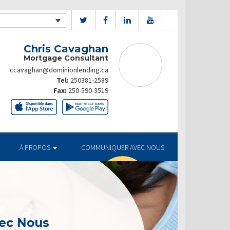
Chris Cavaghan
Mortgage Consultant
ccavaghan@dominionlending.ca
Tel:
250381-2589
Fax:
250-590-3519
À PROPOS
COMMUNIQUER AVEC NOUS
ec Nous