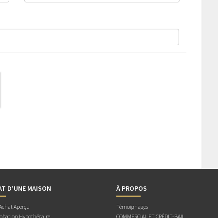
AT D’UNE MAISON
À PROPOS
 Achat Aperçu
Témoignages
obation Hypothécaire
COMMERCIAL ET CRÉDIT-BAIL